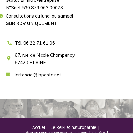
Statut EI micro-entreprise
N°Siret 530 879 063 00028
Consultations du lundi au samedi
SUR RDV UNIQUEMENT
Tél. 06 22 71 61 06
67, rue de l’école Champenay
67420 PLAINE
lartenciel@laposte.net
Accueil
|
Le Reiki et naturopathie
|
Séjours ressourcement et stages
|
Le gîte
|